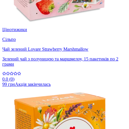
Цінотижики
Сільпо
Чай зелений Lovare Strawberry Marshmallow
Зелений чай з полуницею та маршмелоу, 15 пакетиків по 2
грами
0.0
(
0
)
99 грн
Акція закінчилась