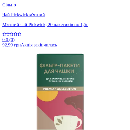
Сільпо
Чай Pickwick м'ятний
М'ятний чай Pickwick, 20 пакетиків по 1,5г
0.0
(
0
)
92,99 грн
Акція закінчилась