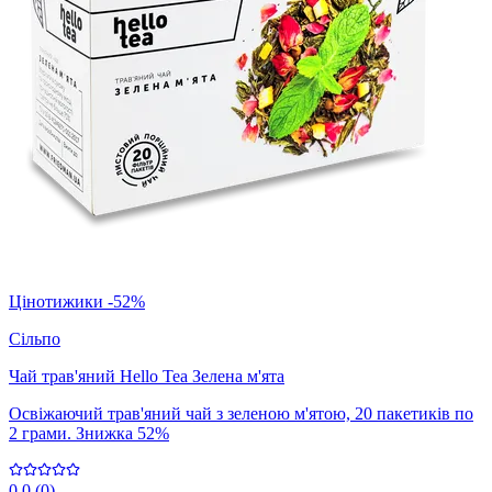
Цінотижики -52%
Сільпо
Чай трав'яний Hello Tea Зелена м'ята
Освіжаючий трав'яний чай з зеленою м'ятою, 20 пакетиків по
2 грами. Знижка 52%
0.0
(
0
)