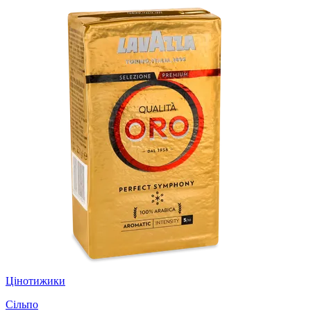
Цінотижики
Сільпо