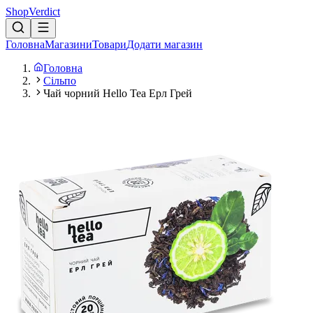
Shop
Verdict
Головна
Магазини
Товари
Додати магазин
Головна
Сільпо
Чай чорний Hello Tea Ерл Грей