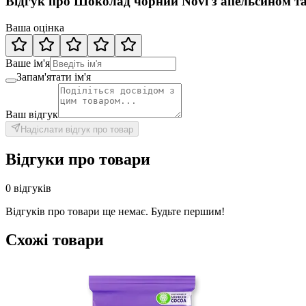
Відгук про Шоколад чорний Novi з апельсином т
Ваша оцінка
Ваше ім'я
Запам'ятати ім'я
Ваш відгук
Надіслати відгук про товар
Відгуки про товари
0 відгуків
Відгуків про товари ще немає. Будьте першим!
Схожі товари