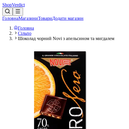
Shop
Verdict
Головна
Магазини
Товари
Додати магазин
Головна
Сільпо
Шоколад чорний Novi з апельсином та мигдалем