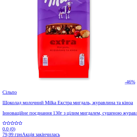
-46%
Сільпо
Шоколад молочний Milka Екстра мигдаль, журавлина та кіноа
Інноваційне поєднання 130г з цілим мигдалем, сушеною журав
0.0
(
0
)
79,99 грн
Акція закінчилась