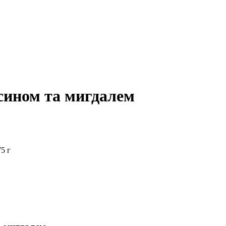
сином та мигдалем
5 г