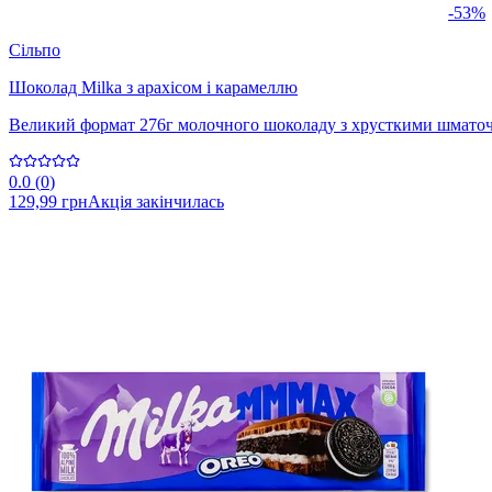
-53%
Сільпо
Шоколад Milka з арахісом і карамеллю
Великий формат 276г молочного шоколаду з хрусткими шматоч
0.0
(
0
)
129,99 грн
Акція закінчилась