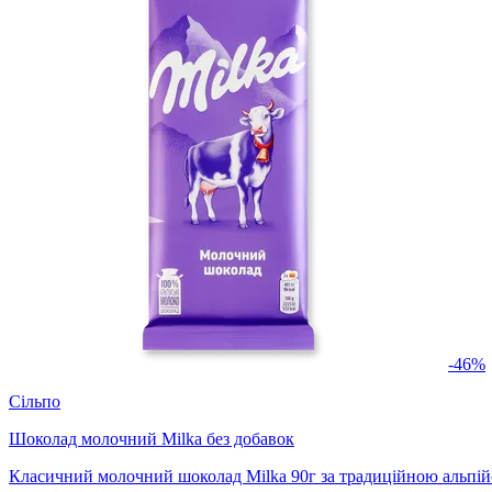
-46%
Сільпо
Шоколад молочний Milka без добавок
Класичний молочний шоколад Milka 90г за традиційною альпійс