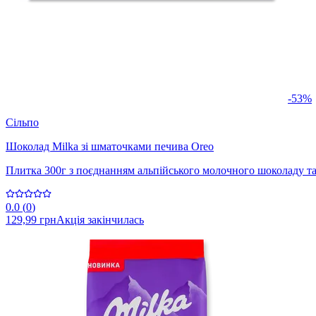
-53%
Сільпо
Шоколад Milka зі шматочками печива Oreo
Плитка 300г з поєднанням альпійського молочного шоколаду та
0.0
(
0
)
129,99 грн
Акція закінчилась