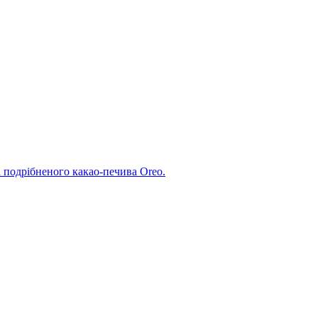
 подрібненого какао-печива Oreo.