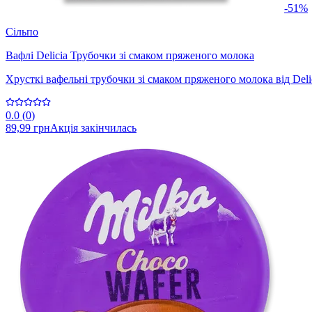
-51%
Сільпо
Вафлі Delicia Трубочки зі смаком пряженого молока
Хрусткі вафельні трубочки зі смаком пряженого молока від Deli
0.0
(
0
)
89,99 грн
Акція закінчилась