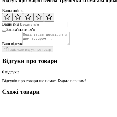
Відгук про Вафлі Delicia Трубочки зі смаком пря
Ваша оцінка
Ваше ім'я
Запам'ятати ім'я
Ваш відгук
Надіслати відгук про товар
Відгуки про товари
0 відгуків
Відгуків про товари ще немає. Будьте першим!
Схожі товари