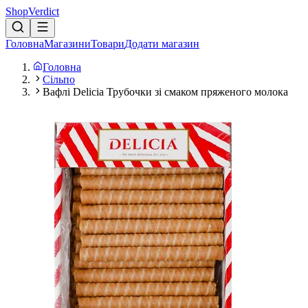
Shop
Verdict
Головна
Магазини
Товари
Додати магазин
Головна
Сільпо
Вафлі Delicia Трубочки зі смаком пряженого молока