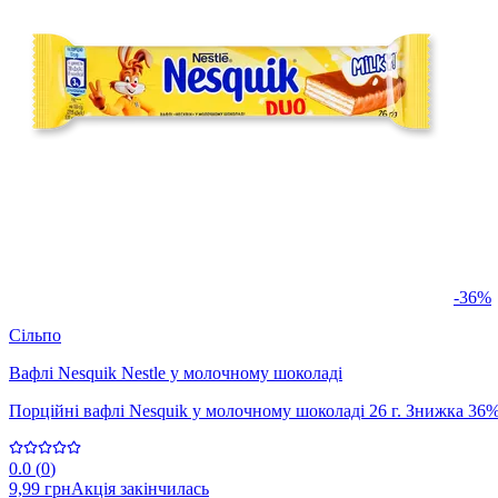
-36%
Сільпо
Вафлі Nesquik Nestle у молочному шоколаді
Порційні вафлі Nesquik у молочному шоколаді 26 г. Знижка 36%.
0.0
(
0
)
9,99 грн
Акція закінчилась