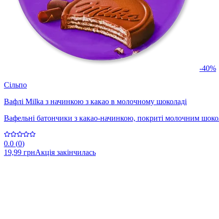
-40%
Сільпо
Вафлі Milka з начинкою з какао в молочному шоколаді
Вафельні батончики з какао-начинкою, покриті молочним шокол
0.0
(
0
)
19,99 грн
Акція закінчилась