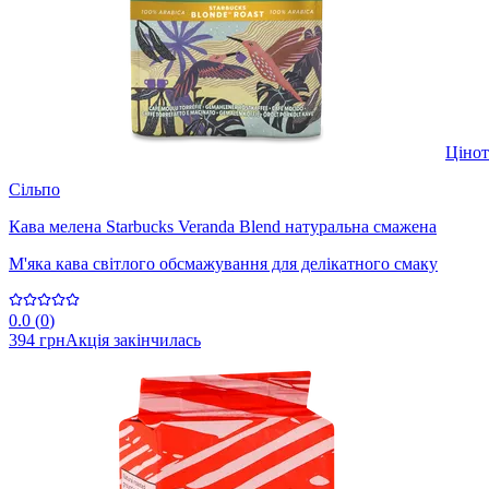
Ціно
Сільпо
Кава мелена Starbucks Veranda Blend натуральна смажена
М'яка кава світлого обсмажування для делікатного смаку
0.0
(
0
)
394 грн
Акція закінчилась