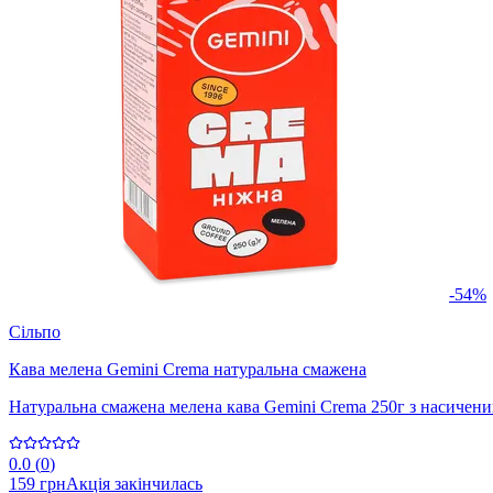
-54%
Сільпо
Кава мелена Gemini Crema натуральна смажена
Натуральна смажена мелена кава Gemini Crema 250г з насиченим
0.0
(
0
)
159 грн
Акція закінчилась