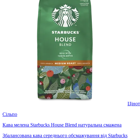
Ціно
Сільпо
Кава мелена Starbucks House Blend натуральна смажена
Збалансована кава середнього обсмажування від Starbucks