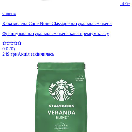
-47%
Сільпо
Кава мелена Carte Noire Classique натуральна смажена
Французька натуральна смажена кава преміум-класу
0.0
(
0
)
249 грн
Акція закінчилась