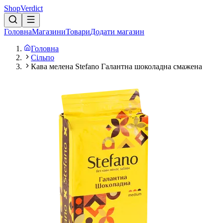
Shop
Verdict
Головна
Магазини
Товари
Додати магазин
Головна
Сільпо
Кава мелена Stefano Галантна шоколадна смажена