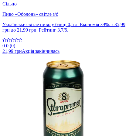
Сільпо
Пиво «Оболонь» світле з/б
Українське світле пиво у банці 0,5 л. Економія 39%: з 35,99
грн до 21,99 грн. Рейтинг 3,7/5.
0.0
(
0
)
21,99 грн
Акція закінчилась