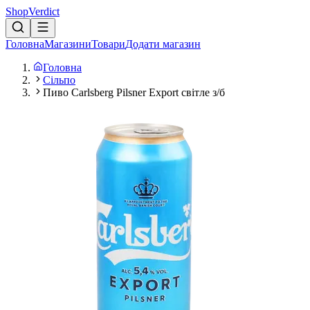
Shop
Verdict
Головна
Магазини
Товари
Додати магазин
Головна
Сільпо
Пиво Carlsberg Pilsner Export світле з/б