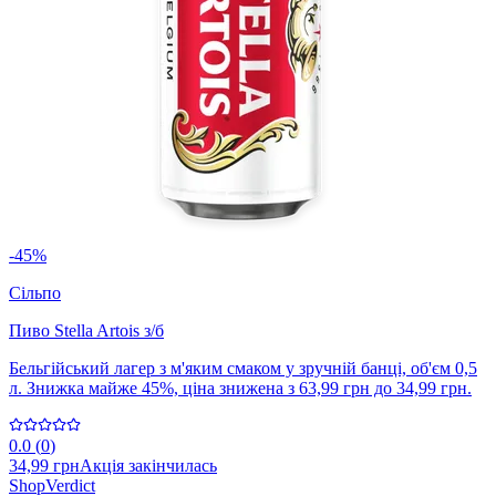
-45%
Сільпо
Пиво Stella Artois з/б
Бельгійський лагер з м'яким смаком у зручній банці, об'єм 0,5
л. Знижка майже 45%, ціна знижена з 63,99 грн до 34,99 грн.
0.0
(
0
)
34,99 грн
Акція закінчилась
Shop
Verdict