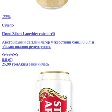
-25%
Сільпо
Пиво Zibert Lagerbier світле з/б
Австрійський світлий лагер у жерстяній банці 0,5 л зі
збалансованою рецептурою.
0.0
(
0
)
25,99 грн
Акція закінчилась