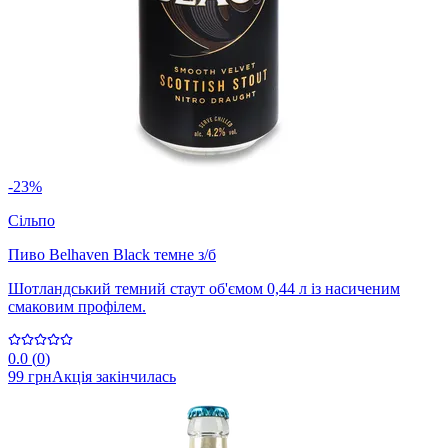
-23%
Сільпо
Пиво Belhaven Black темне з/б
Шотландський темний стаут об'ємом 0,44 л із насиченим
смаковим профілем.
0.0
(
0
)
99 грн
Акція закінчилась