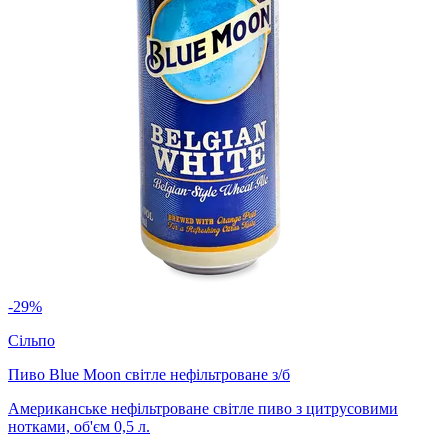
-29%
Сільпо
Пиво Blue Moon світле нефільтроване з/б
Американське нефільтроване світле пиво з цитрусовими
нотками, об'єм 0,5 л.