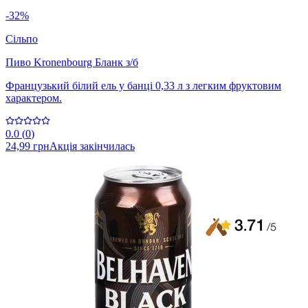
-32%
Сільпо
Пиво Kronenbourg Бланк з/б
Французький білий ель у банці 0,33 л з легким фруктовим
характером.
0.0
(
0
)
24,99 грн
Акція закінчилась