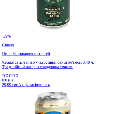
-39%
Сільпо
Пиво Staropramen світле з/б
Чеське світле пиво у жерстяній банці об'ємом 0,48 л.
Традиційний лагер із солодовим смаком.
0.0
(
0
)
29,99 грн
Акція закінчилась