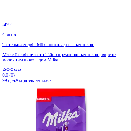
-43%
Сільпо
Тістечко-сендвіч Milka шоколадне з начинкою
М'яке бісквітне тісто 150г з кремовою начинкою, вкрите
молочним шоколадом Milka.
0.0
(
0
)
99 грн
Акція закінчилась