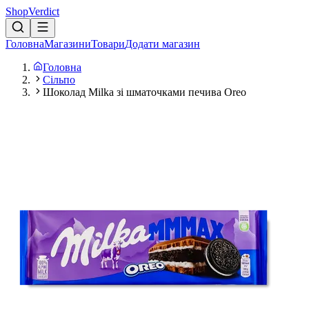
Shop
Verdict
Головна
Магазини
Товари
Додати магазин
Головна
Сільпо
Шоколад Milka зі шматочками печива Oreo