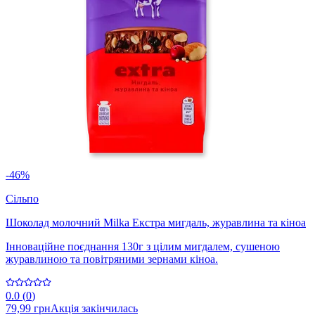
-46%
Сільпо
Шоколад молочний Milka Екстра мигдаль, журавлина та кіноа
Інноваційне поєднання 130г з цілим мигдалем, сушеною
журавлиною та повітряними зернами кіноа.
0.0
(
0
)
79,99 грн
Акція закінчилась