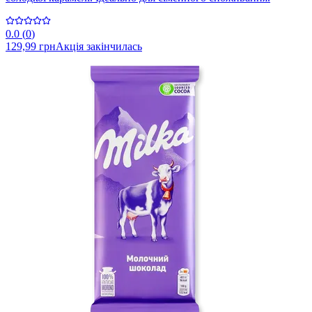
0.0
(
0
)
129,99 грн
Акція закінчилась