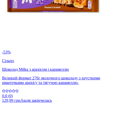
-53%
Сільпо
Шоколад Milka з арахісом і карамеллю
Великий формат 276г молочного шоколаду з хрусткими
шматочками арахісу та тягучою карамеллю.
0.0
(
0
)
129,99 грн
Акція закінчилась