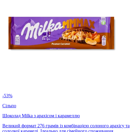
-53%
Сільпо
Шоколад Milka з арахісом і карамеллю
Великий формат 276 грамів із комбінацією солоного арахісу та
солодкої карамелі. Ідеально для сімейного споживання.