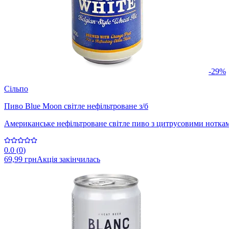
-29%
Сільпо
Пиво Blue Moon світле нефільтроване з/б
Американське нефільтроване світле пиво з цитрусовими нотками
0.0
(
0
)
69,99 грн
Акція закінчилась