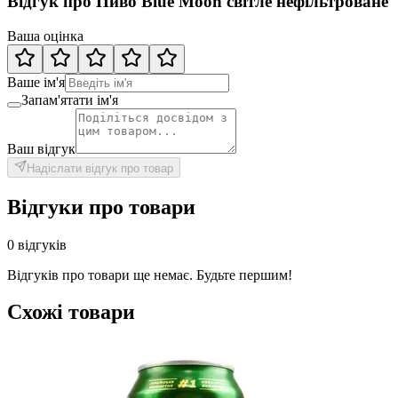
Відгук про Пиво Blue Moon світле нефільтроване
Ваша оцінка
Ваше ім'я
Запам'ятати ім'я
Ваш відгук
Надіслати відгук про товар
Відгуки про товари
0 відгуків
Відгуків про товари ще немає. Будьте першим!
Схожі товари