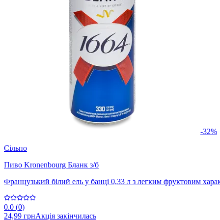
-32%
Сільпо
Пиво Kronenbourg Бланк з/б
Французький білий ель у банці 0,33 л з легким фруктовим хара
0.0
(
0
)
24,99 грн
Акція закінчилась