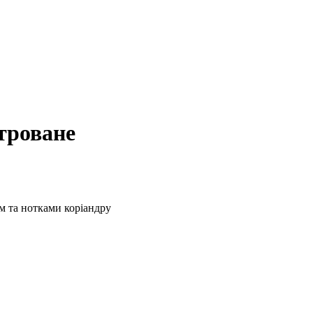
троване
м та нотками коріандру