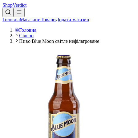
Shop
Verdict
Головна
Магазини
Товари
Додати магазин
Головна
Сільпо
Пиво Blue Moon світле нефільтроване