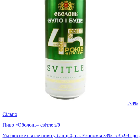
-39%
Сільпо
Пиво «Оболонь» світле з/б
Українське світле пиво у банці 0,5 л. Економія 39%: з 35,99 грн 