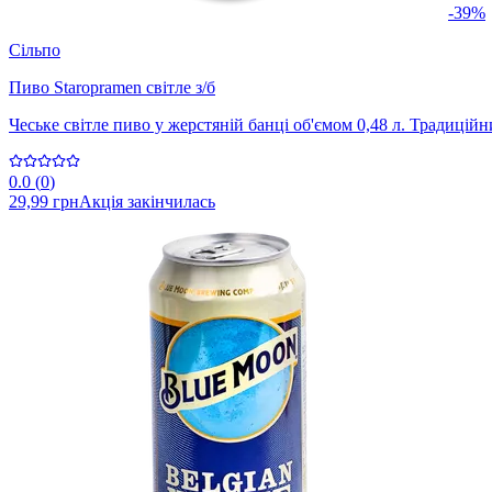
-39%
Сільпо
Пиво Staropramen світле з/б
Чеське світле пиво у жерстяній банці об'ємом 0,48 л. Традиційн
0.0
(
0
)
29,99 грн
Акція закінчилась