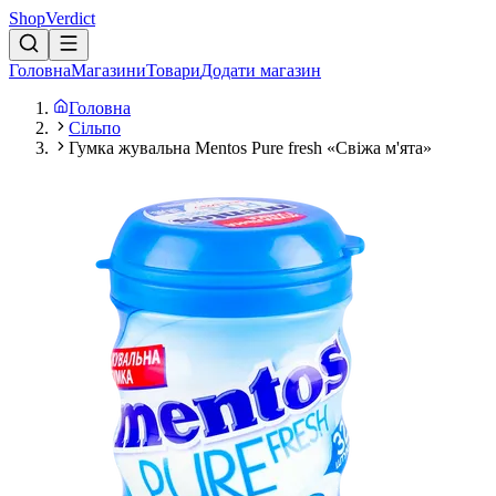
Shop
Verdict
Головна
Магазини
Товари
Додати магазин
Головна
Сільпо
Гумка жувальна Mentos Pure fresh «Свіжа м'ята»