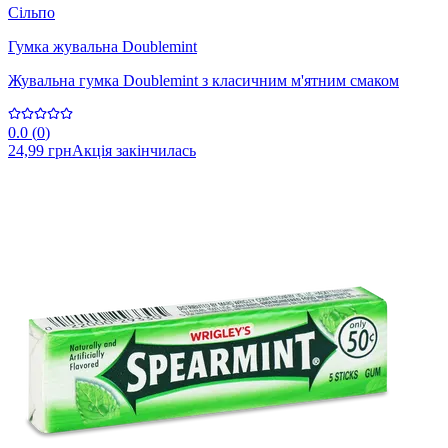
Сільпо
Гумка жувальна Doublemint
Жувальна гумка Doublemint з класичним м'ятним смаком
0.0
(
0
)
24,99 грн
Акція закінчилась