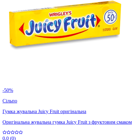
-50%
Сільпо
Гумка жувальна Juicy Fruit оригінальна
Оригінальна жувальна гумка Juicy Fruit з фруктовим смаком
0.0
(
0
)