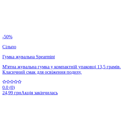
-50%
Сільпо
Гумка жувальна Spearmint
М'ятна жувальна гумка у компактній упаковці 13,5 грамів.
Класичний смак для освіження подиху.
0.0
(
0
)
24,99 грн
Акція закінчилась