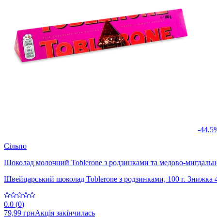
-44,5
Сільпо
Шоколад молочний Toblerone з родзинками та медово-мигдаль
Швейцарський шоколад Toblerone з родзинками, 100 г. Знижка 
0.0
(
0
)
79,99 грн
Акція закінчилась