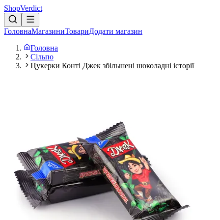
Shop
Verdict
Головна
Магазини
Товари
Додати магазин
Головна
Сільпо
Цукерки Конті Джек збільшені шоколадні історії