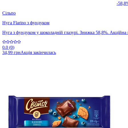
-58,8
Сільпо
Нуга Flarino з фундуком
Нуга з фундуком у шоколадній глазурі. Знижка 58,8%. Акційна ці
0.0
(
0
)
34,99 грн
Акція закінчилась