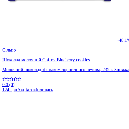
-48,1
Сільпо
Шоколад молочний Світоч Blueberry cookies
Молочний шоколад зі смаком чорничного печива, 235 г. Знижка
0.0
(
0
)
124 грн
Акція закінчилась