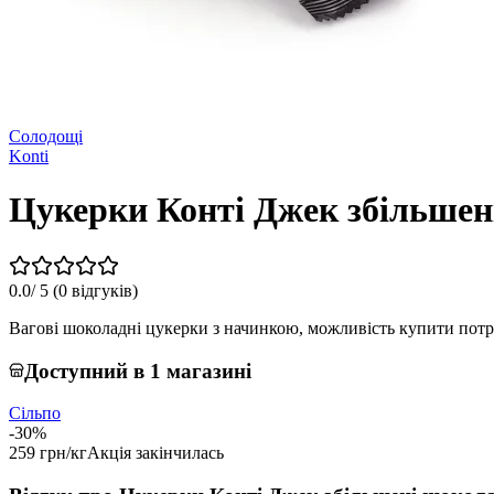
Солодощі
Konti
Цукерки Конті Джек збільшені
0.0
/ 5 (
0 відгуків
)
Вагові шоколадні цукерки з начинкою, можливість купити потрі
Доступний в 1 магазині
Сільпо
-30%
259 грн/кг
Акція закінчилась