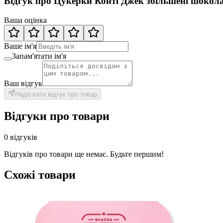
Відгук про Цукерки Конті Джек збільшені шоколад
Ваша оцінка
Ваше ім'я
Запам'ятати ім'я
Ваш відгук
Надіслати відгук про товар
Відгуки про товари
0 відгуків
Відгуків про товари ще немає. Будьте першим!
Схожі товари