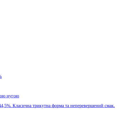
%
ною нугою
44,5%. Класична трикутна форма та неперевершений смак.