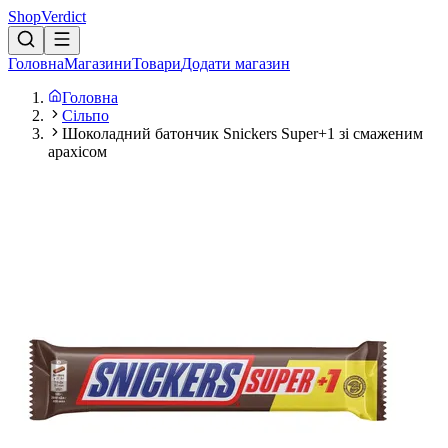
Shop
Verdict
Головна
Магазини
Товари
Додати магазин
Головна
Сільпо
Шоколадний батончик Snickers Super+1 зі смаженим
арахісом