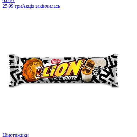
0.0
(
0
)
25,99 грн
Акція закінчилась
Цінотижики