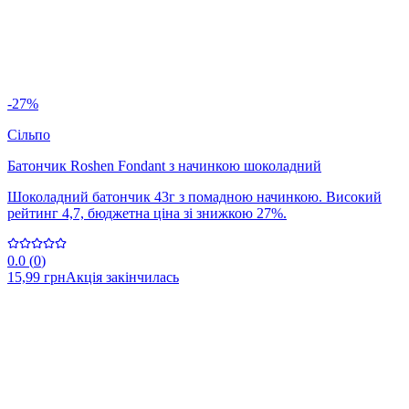
-27%
Сільпо
Батончик Roshen Fondant з начинкою шоколадний
Шоколадний батончик 43г з помадною начинкою. Високий
рейтинг 4,7, бюджетна ціна зі знижкою 27%.
0.0
(
0
)
15,99 грн
Акція закінчилась