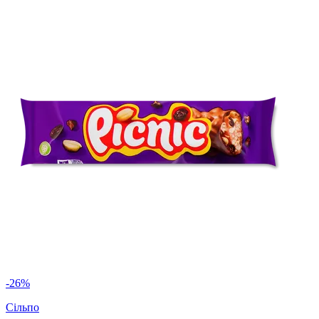
-26%
Сільпо