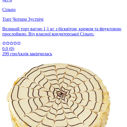
Сільпо
Торт Чотири Зустрічі
Великий торт вагою 1,1 кг з бісквітом, кремом та фруктовою
прослойкою. Від власної кондитерської Сільпо.
0.0
(
0
)
299 грн
Акція закінчилась