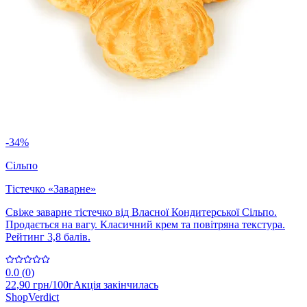
-34%
Сільпо
Тістечко «Заварне»
Свіже заварне тістечко від Власної Кондитерської Сільпо.
Продається на вагу. Класичний крем та повітряна текстура.
Рейтинг 3,8 балів.
0.0
(
0
)
22,90 грн/100г
Акція закінчилась
Shop
Verdict