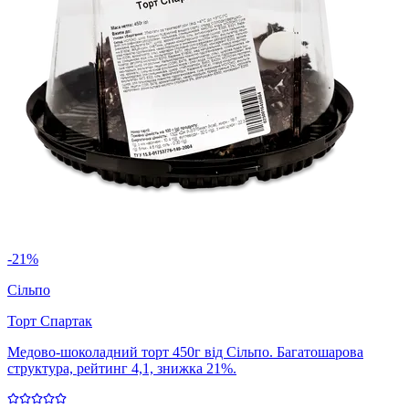
-21%
Сільпо
Торт Спартак
Медово-шоколадний торт 450г від Сільпо. Багатошарова
структура, рейтинг 4,1, знижка 21%.