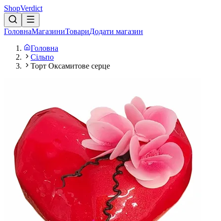
Shop
Verdict
Головна
Магазини
Товари
Додати магазин
Головна
Сільпо
Торт Оксамитове серце