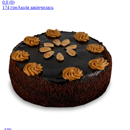
0.0
(
0
)
174 грн
Акція закінчилась
-43%