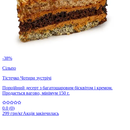
-38%
Сільпо
Тістечко Чотири зустрічі
Порційний десерт з багатошаровим бісквітом і кремом.
Продається вагово, мінімум 150 г.
0.0
(
0
)
299 грн/кг
Акція закінчилась