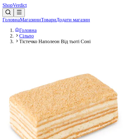
Shop
Verdict
Головна
Магазини
Товари
Додати магазин
Головна
Сільпо
Тістечко Наполеон Від тьоті Соні