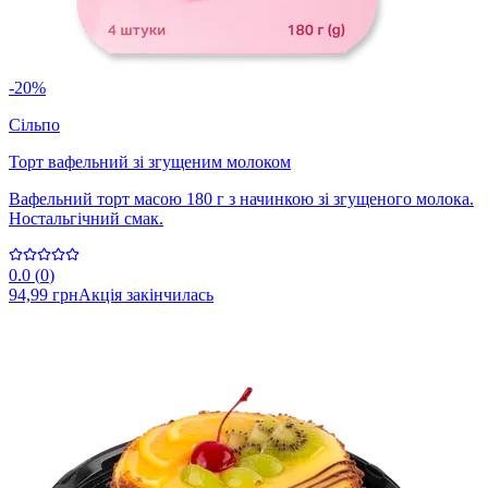
-20%
Сільпо
Торт вафельний зі згущеним молоком
Вафельний торт масою 180 г з начинкою зі згущеного молока.
Ностальгічний смак.
0.0
(
0
)
94,99 грн
Акція закінчилась