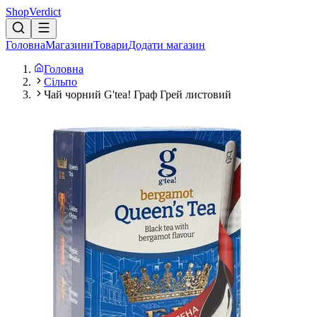
Shop
Verdict
Головна
Магазини
Товари
Додати магазин
Головна
Сільпо
Чай чорний G'tea! Граф Грей листовий