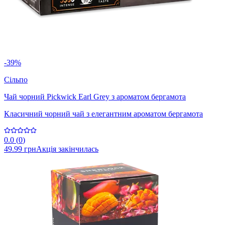
-39%
Сільпо
Чай чорний Pickwick Earl Grey з ароматом бергамота
Класичний чорний чай з елегантним ароматом бергамота
0.0
(
0
)
49.99 грн
Акція закінчилась