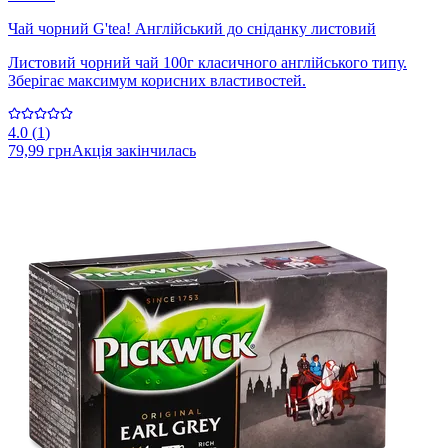
Чай чорний G'tea! Англійський до сніданку листовий
Листовий чорний чай 100г класичного англійського типу.
Зберігає максимум корисних властивостей.
4.0
(
1
)
79,99 грн
Акція закінчилась