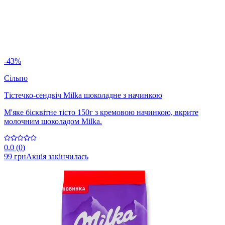
-43%
Сільпо
Тістечко-сендвіч Milka шоколадне з начинкою
М'яке бісквітне тісто 150г з кремовою начинкою, вкрите
молочним шоколадом Milka.
0.0
(
0
)
99 грн
Акція закінчилась