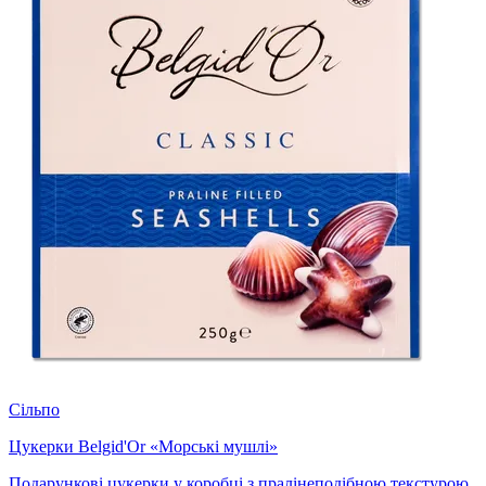
Сільпо
Цукерки Belgid'Or «Морські мушлі»
Подарункові цукерки у коробці з пралінеподібною текстурою.