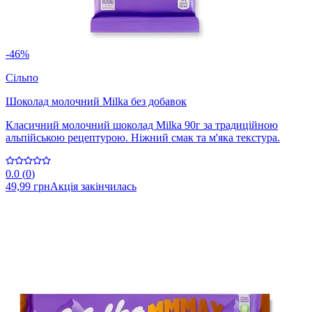
-46%
Сільпо
Шоколад молочний Milka без добавок
Класичний молочний шоколад Milka 90г за традиційною
альпійською рецептурою. Ніжний смак та м'яка текстура.
0.0
(
0
)
49,99 грн
Акція закінчилась