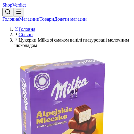
Shop
Verdict
Головна
Магазини
Товари
Додати магазин
Головна
Сільпо
Цукерки Milka зі смаком ванілі глазуровані молочним
шоколадом