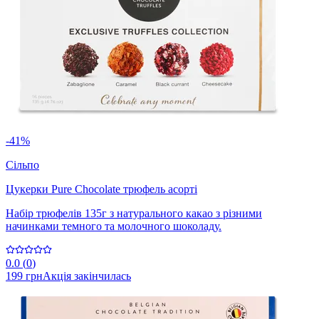
-41%
Сільпо
Цукерки Pure Chocolate трюфель асорті
Набір трюфелів 135г з натурального какао з різними
начинками темного та молочного шоколаду.
0.0
(
0
)
199 грн
Акція закінчилась