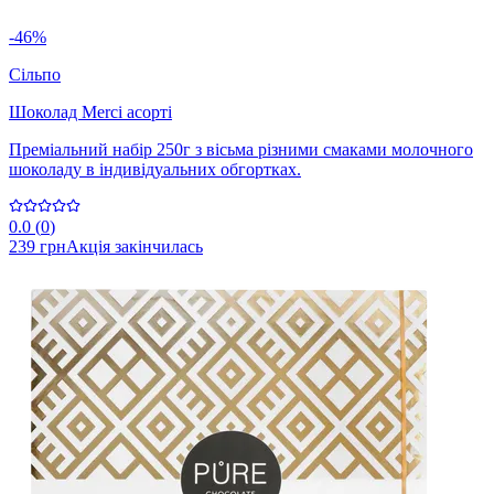
-46%
Сільпо
Шоколад Merci асорті
Преміальний набір 250г з вісьма різними смаками молочного
шоколаду в індивідуальних обгортках.
0.0
(
0
)
239 грн
Акція закінчилась