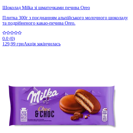
Шоколад Milka зі шматочками печива Oreo
Плитка 300г з поєднанням альпійського молочного шоколаду
та подрібненого какао-печива Oreo.
0.0
(
0
)
129,99 грн
Акція закінчилась