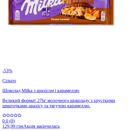
-53%
Сільпо
Шоколад Milka з арахісом і карамеллю
Великий формат 276г молочного шоколаду з хрусткими
шматочками арахісу та тягучою карамеллю.
0.0
(
0
)
129,99 грн
Акція закінчилась