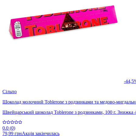
-44,5
Сільпо
Шоколад молочний Toblerone з родзинками та медово-мигдаль
Швейцарський шоколад Toblerone з родзинками, 100 г. Знижка 
0.0
(
0
)
79,99 грн
Акція закінчилась