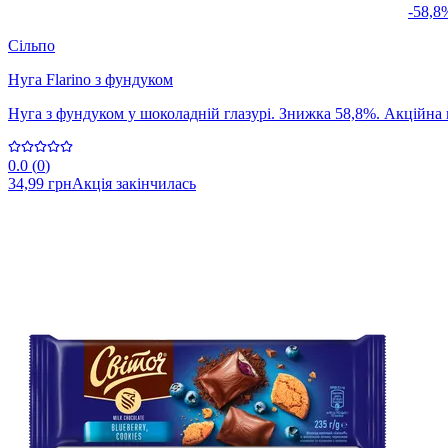
-58,8
Сільпо
Нуга Flarino з фундуком
Нуга з фундуком у шоколадній глазурі. Знижка 58,8%. Акційна ці
0.0
(
0
)
34,99 грн
Акція закінчилась