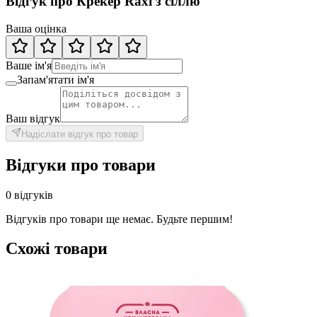
Відгук про Крекер Raxi з сіллю
Ваша оцінка
Ваше ім'я
Запам'ятати ім'я
Ваш відгук
Надіслати відгук про товар
Відгуки про товари
0 відгуків
Відгуків про товари ще немає. Будьте першим!
Схожі товари