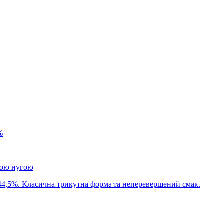
%
ною нугою
44,5%. Класична трикутна форма та неперевершений смак.