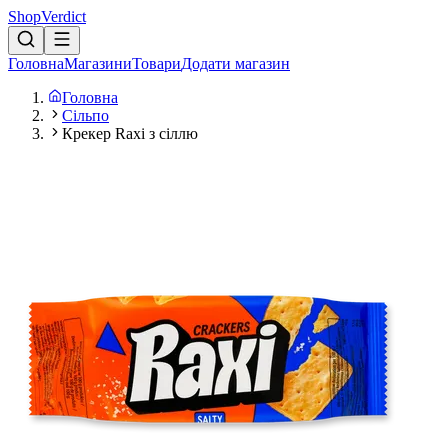
Shop
Verdict
Головна
Магазини
Товари
Додати магазин
Головна
Сільпо
Крекер Raxi з сіллю