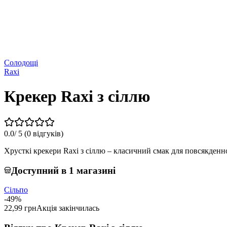
Солодощі
Raxi
Крекер Raxi з сіллю
0.0
/ 5 (
0 відгуків
)
Хрусткі крекери Raxi з сіллю – класичний смак для повсякденн
Доступний в 1 магазині
Сільпо
-49%
22,99 грн
Акція закінчилась