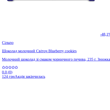
-48,1
Сільпо
Шоколад молочний Світоч Blueberry cookies
Молочний шоколад зі смаком чорничного печива, 235 г. Знижка
0.0
(
0
)
124 грн
Акція закінчилась