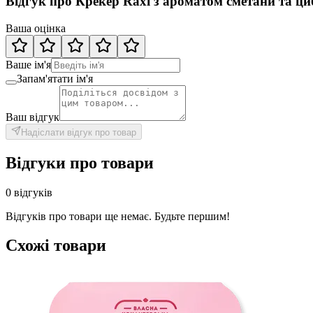
Відгук про Крекер Raxi з ароматом сметани та ци
Ваша оцінка
Ваше ім'я
Запам'ятати ім'я
Ваш відгук
Надіслати відгук про товар
Відгуки про товари
0 відгуків
Відгуків про товари ще немає. Будьте першим!
Схожі товари