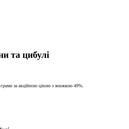
ни та цибулі
72 грами за акційною ціною з знижкою 49%.