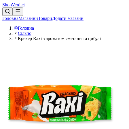
Shop
Verdict
Головна
Магазини
Товари
Додати магазин
Головна
Сільпо
Крекер Raxi з ароматом сметани та цибулі