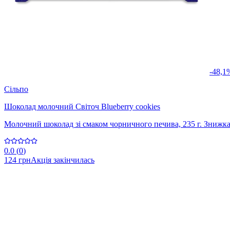
-48,1
Сільпо
Шоколад молочний Світоч Blueberry cookies
Молочний шоколад зі смаком чорничного печива, 235 г. Знижка
0.0
(
0
)
124 грн
Акція закінчилась