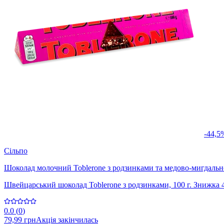
-44,5
Сільпо
Шоколад молочний Toblerone з родзинками та медово-мигдаль
Швейцарський шоколад Toblerone з родзинками, 100 г. Знижка 
0.0
(
0
)
79,99 грн
Акція закінчилась