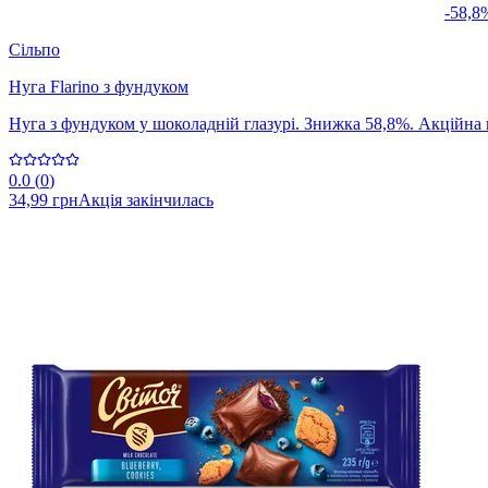
-58,8
Сільпо
Нуга Flarino з фундуком
Нуга з фундуком у шоколадній глазурі. Знижка 58,8%. Акційна ці
0.0
(
0
)
34,99 грн
Акція закінчилась