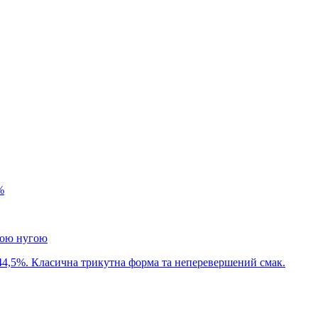
%
ною нугою
44,5%. Класична трикутна форма та неперевершений смак.