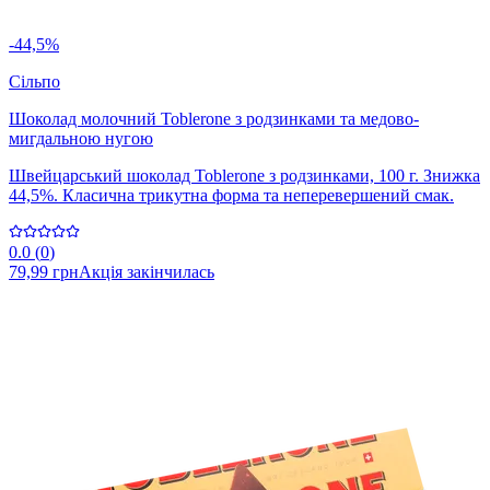
-44,5%
Сільпо
Шоколад молочний Toblerone з родзинками та медово-
мигдальною нугою
Швейцарський шоколад Toblerone з родзинками, 100 г. Знижка
44,5%. Класична трикутна форма та неперевершений смак.
0.0
(
0
)
79,99 грн
Акція закінчилась