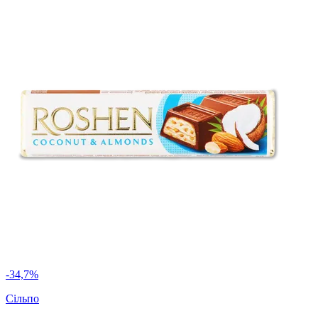
-34,7%
Сільпо