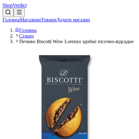
Shop
Verdict
Головна
Магазини
Товари
Додати магазин
Головна
Сільпо
Печиво Biscotti Wow Lorenzo здобне пісочно-відсадне