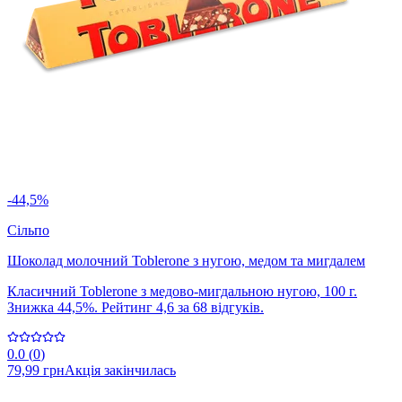
-44,5%
Сільпо
Шоколад молочний Toblerone з нугою, медом та мигдалем
Класичний Toblerone з медово-мигдальною нугою, 100 г.
Знижка 44,5%. Рейтинг 4,6 за 68 відгуків.
0.0
(
0
)
79,99 грн
Акція закінчилась