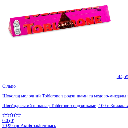
-44,5
Сільпо
Шоколад молочний Toblerone з родзинками та медово-мигдаль
Швейцарський шоколад Toblerone з родзинками, 100 г. Знижка 
0.0
(
0
)
79,99 грн
Акція закінчилась