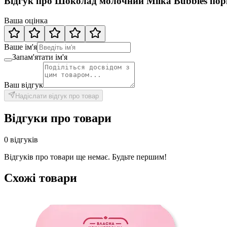
Відгук про Шоколад молочний Milka Bubbles пор
Ваша оцінка
Ваше ім'я
Запам'ятати ім'я
Ваш відгук
Надіслати відгук про товар
Відгуки про товари
0 відгуків
Відгуків про товари ще немає. Будьте першим!
Схожі товари