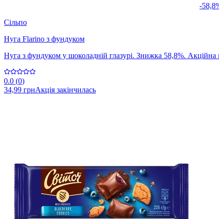
-58,8
Сільпо
Нуга Flarino з фундуком
Нуга з фундуком у шоколадній глазурі. Знижка 58,8%. Акційна ці
0.0
(
0
)
34,99 грн
Акція закінчилась