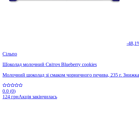
-48,1
Сільпо
Шоколад молочний Світоч Blueberry cookies
Молочний шоколад зі смаком чорничного печива, 235 г. Знижка
0.0
(
0
)
124 грн
Акція закінчилась