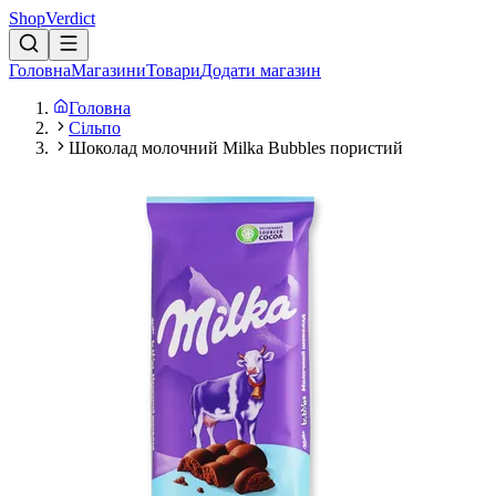
Shop
Verdict
Головна
Магазини
Товари
Додати магазин
Головна
Сільпо
Шоколад молочний Milka Bubbles пористий