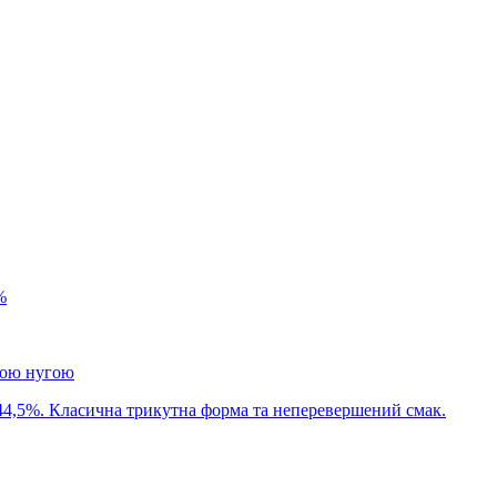
%
ною нугою
44,5%. Класична трикутна форма та неперевершений смак.