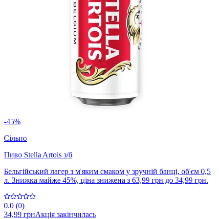
-45%
Сільпо
Пиво Stella Artois з/б
Бельгійський лагер з м'яким смаком у зручній банці, об'єм 0,5
л. Знижка майже 45%, ціна знижена з 63,99 грн до 34,99 грн.
0.0
(
0
)
34,99 грн
Акція закінчилась