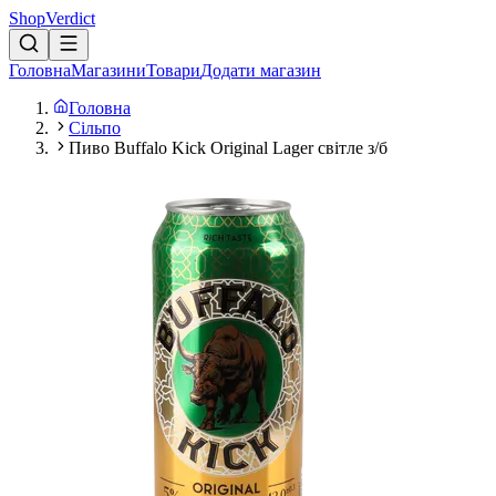
Shop
Verdict
Головна
Магазини
Товари
Додати магазин
Головна
Сільпо
Пиво Buffalo Kick Original Lager світле з/б