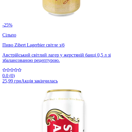
-25%
Сільпо
Пиво Zibert Lagerbier світле з/б
Австрійський світлий лагер у жерстяній банці 0,5 л зі
збалансованою рецептурою.
0.0
(
0
)
25,99 грн
Акція закінчилась