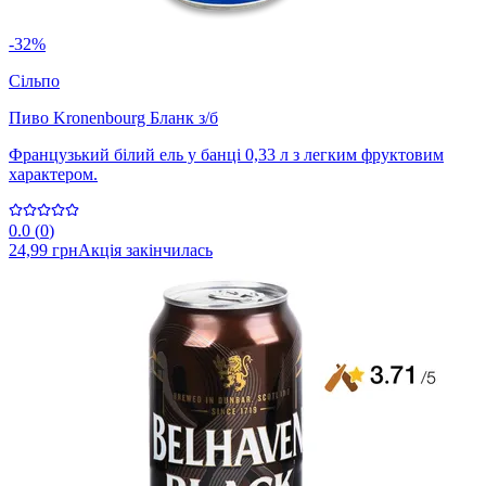
-32%
Сільпо
Пиво Kronenbourg Бланк з/б
Французький білий ель у банці 0,33 л з легким фруктовим
характером.
0.0
(
0
)
24,99 грн
Акція закінчилась