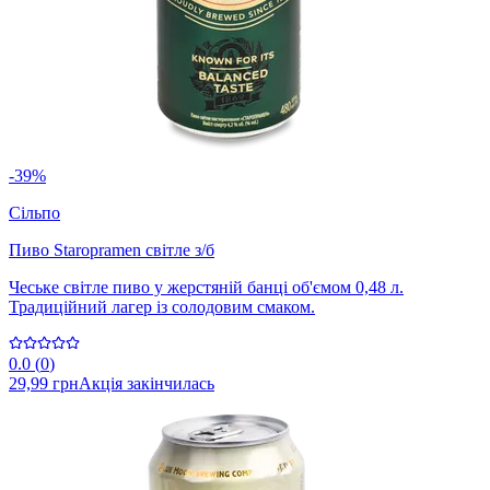
-39%
Сільпо
Пиво Staropramen світле з/б
Чеське світле пиво у жерстяній банці об'ємом 0,48 л.
Традиційний лагер із солодовим смаком.
0.0
(
0
)
29,99 грн
Акція закінчилась