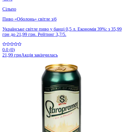
Сільпо
Пиво «Оболонь» світле з/б
Українське світле пиво у банці 0,5 л. Економія 39%: з 35,99
грн до 21,99 грн. Рейтинг 3,7/5.
0.0
(
0
)
21,99 грн
Акція закінчилась