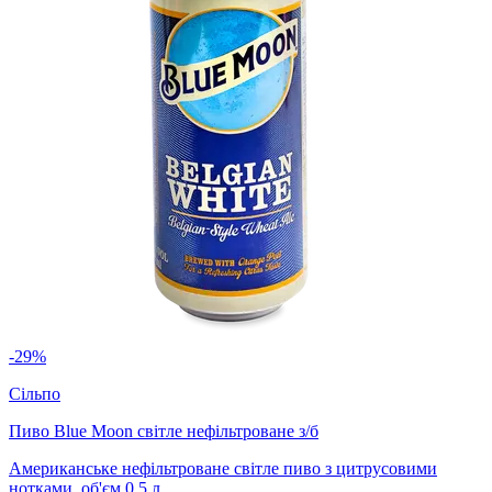
-29%
Сільпо
Пиво Blue Moon світле нефільтроване з/б
Американське нефільтроване світле пиво з цитрусовими
нотками, об'єм 0,5 л.