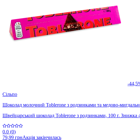
-44,5
Сільпо
Шоколад молочний Toblerone з родзинками та медово-мигдаль
Швейцарський шоколад Toblerone з родзинками, 100 г. Знижка 
0.0
(
0
)
79,99 грн
Акція закінчилась