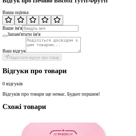
Відгук про Печиво Biscotti Тутті-Фрутті
Ваша оцінка
Ваше ім'я
Запам'ятати ім'я
Ваш відгук
Надіслати відгук про товар
Відгуки про товари
0 відгуків
Відгуків про товари ще немає. Будьте першим!
Схожі товари