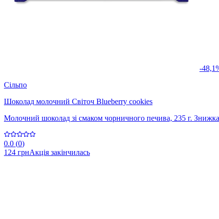
-48,1
Сільпо
Шоколад молочний Світоч Blueberry cookies
Молочний шоколад зі смаком чорничного печива, 235 г. Знижка
0.0
(
0
)
124 грн
Акція закінчилась