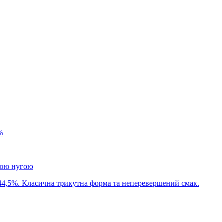
%
ною нугою
44,5%. Класична трикутна форма та неперевершений смак.