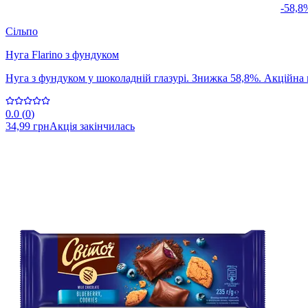
-58,8
Сільпо
Нуга Flarino з фундуком
Нуга з фундуком у шоколадній глазурі. Знижка 58,8%. Акційна ці
0.0
(
0
)
34,99 грн
Акція закінчилась