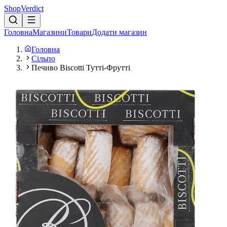
Shop
Verdict
Головна
Магазини
Товари
Додати магазин
Головна
Сільпо
Печиво Biscotti Тутті-Фрутті