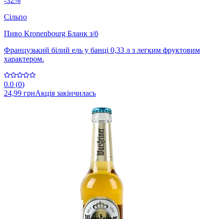
-32%
Сільпо
Пиво Kronenbourg Бланк з/б
Французький білий ель у банці 0,33 л з легким фруктовим
характером.
0.0
(
0
)
24,99 грн
Акція закінчилась