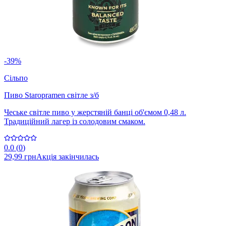
-39%
Сільпо
Пиво Staropramen світле з/б
Чеське світле пиво у жерстяній банці об'ємом 0,48 л.
Традиційний лагер із солодовим смаком.
0.0
(
0
)
29,99 грн
Акція закінчилась