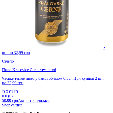
2
шт. по 32,99 грн
Сільпо
Пиво Krusovice Cerne темне з/б
Чеське темне пиво у банці об'ємом 0,5 л. При купівлі 2 шт. -
по 32,99 грн
0.0
(
0
)
50,99 грн
Акція закінчилась
Shop
Verdict