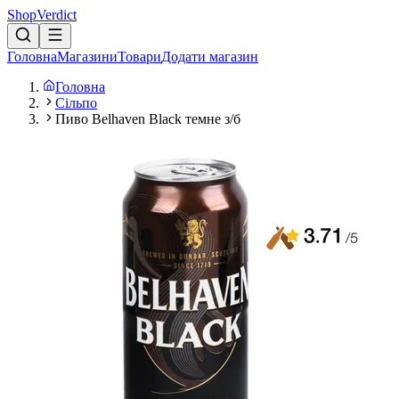
Shop
Verdict
Головна
Магазини
Товари
Додати магазин
Головна
Сільпо
Пиво Belhaven Black темне з/б