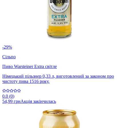
-29%
Сільпо
Пиво Warsteiner Extra світле
Німецький пільзнер 0,33 л, виготовлений за законом про
чистоту пива 1516 року.
0.0
(
0
)
54,99 грн
Акція закінчилась