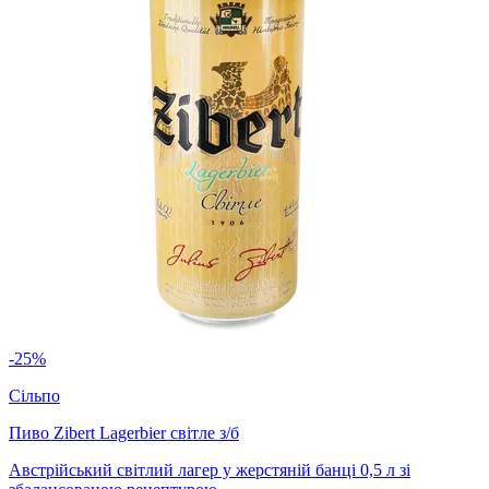
-25%
Сільпо
Пиво Zibert Lagerbier світле з/б
Австрійський світлий лагер у жерстяній банці 0,5 л зі