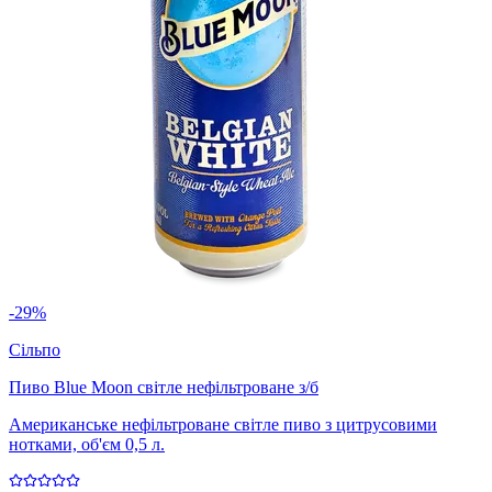
-29%
Сільпо
Пиво Blue Moon світле нефільтроване з/б
Американське нефільтроване світле пиво з цитрусовими
нотками, об'єм 0,5 л.