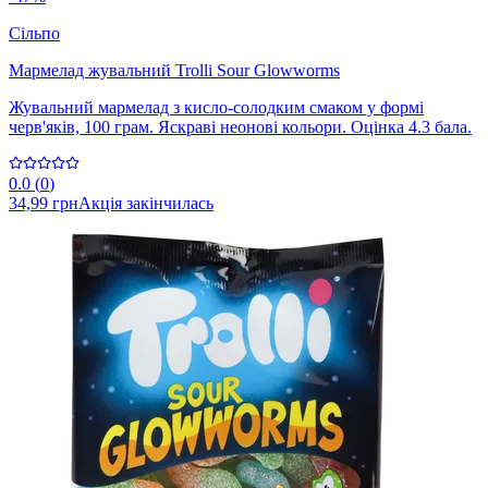
Сільпо
Мармелад жувальний Trolli Sour Glowworms
Жувальний мармелад з кисло-солодким смаком у формі
черв'яків, 100 грам. Яскраві неонові кольори. Оцінка 4.3 бала.
0.0
(
0
)
34,99 грн
Акція закінчилась