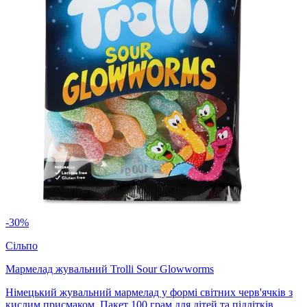
-30%
Сільпо
Мармелад жувальний Trolli Sour Glowworms
Німецький жувальний мармелад у формі світних черв'ячків з
кислим присмаком. Пакет 100 грам для дітей та підлітків.