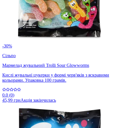
-30%
Сільпо
Мармелад жувальний Trolli Sour Glowworms
Кислі жувальні цукерки у формі черв'яків з яскравими
кольорами. Упаковка 100 грамів.
0.0
(
0
)
45,99 грн
Акція закінчилась