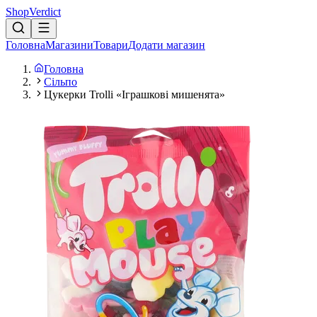
Shop
Verdict
Головна
Магазини
Товари
Додати магазин
Головна
Сільпо
Цукерки Trolli «Іграшкові мишенята»