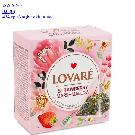
0.0
(
0
)
434 грн
Акція закінчилась