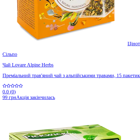
Ціно
Сільпо
Чай Lovare Alpine Herbs
Преміальний трав'яний чай з альпійськими травами, 15 пакетик
0.0
(
0
)
99 грн
Акція закінчилась