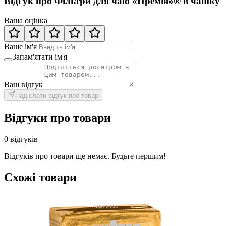
Відгук про Фільтри для чаю «Премія»® в чашку
Ваша оцінка
Ваше ім'я
Запам'ятати ім'я
Ваш відгук
Надіслати відгук про товар
Відгуки про товари
0 відгуків
Відгуків про товари ще немає. Будьте першим!
Схожі товари