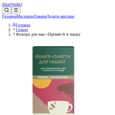
Shop
Verdict
Головна
Магазини
Товари
Додати магазин
Головна
Сільпо
Фільтри для чаю «Премія»® в чашку