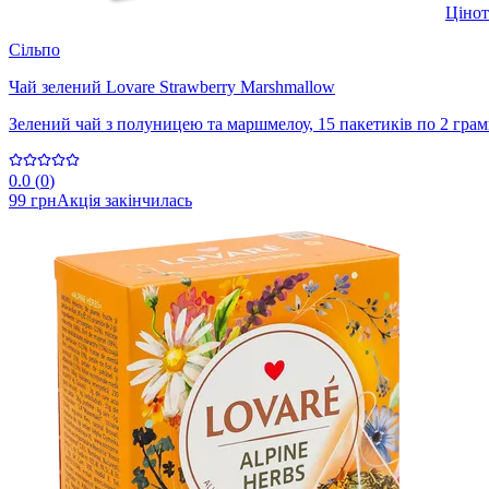
Ціно
Сільпо
Чай зелений Lovare Strawberry Marshmallow
Зелений чай з полуницею та маршмелоу, 15 пакетиків по 2 гра
0.0
(
0
)
99 грн
Акція закінчилась