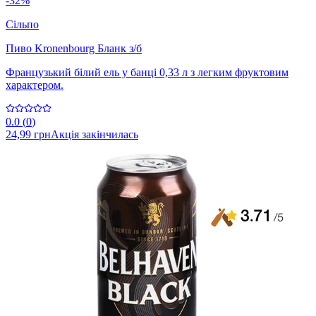
-32%
Сільпо
Пиво Kronenbourg Бланк з/б
Французький білий ель у банці 0,33 л з легким фруктовим
характером.
0.0
(
0
)
24,99 грн
Акція закінчилась