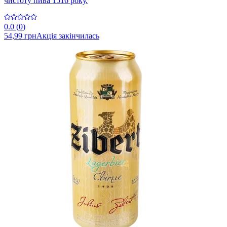
чистоту пива 1516 року.
0.0
(
0
)
54,99 грн
Акція закінчилась