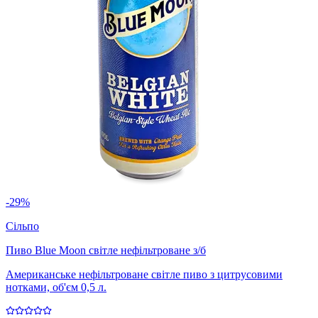
-29%
Сільпо
Пиво Blue Moon світле нефільтроване з/б
Американське нефільтроване світле пиво з цитрусовими
нотками, об'єм 0,5 л.