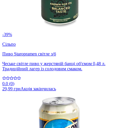
-39%
Сільпо
Пиво Staropramen світле з/б
Чеське світле пиво у жерстяній банці об'ємом 0,48 л.
Традиційний лагер із солодовим смаком.
0.0
(
0
)
29,99 грн
Акція закінчилась