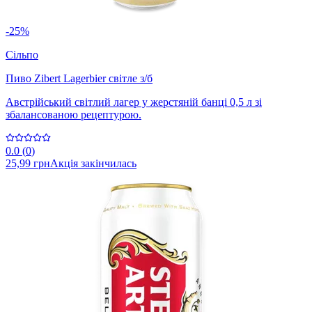
-25%
Сільпо
Пиво Zibert Lagerbier світле з/б
Австрійський світлий лагер у жерстяній банці 0,5 л зі
збалансованою рецептурою.
0.0
(
0
)
25,99 грн
Акція закінчилась