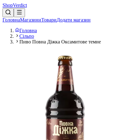
Shop
Verdict
Головна
Магазини
Товари
Додати магазин
Головна
Сільпо
Пиво Повна Діжка Оксамитове темне