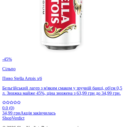
-45%
Сільпо
Пиво Stella Artois з/б
Бельгійський лагер з м'яким смаком у зручній банці, об'єм 0,5
л. Знижка майже 45%, ціна знижена з 63,99 грн до 34,99 грн.
0.0
(
0
)
34,99 грн
Акція закінчилась
Shop
Verdict