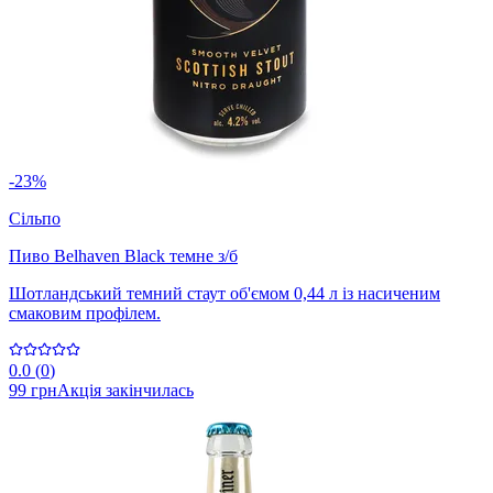
-23%
Сільпо
Пиво Belhaven Black темне з/б
Шотландський темний стаут об'ємом 0,44 л із насиченим
смаковим профілем.
0.0
(
0
)
99 грн
Акція закінчилась