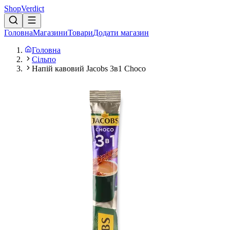
Shop
Verdict
Головна
Магазини
Товари
Додати магазин
Головна
Сільпо
Напій кавовий Jacobs 3в1 Choco