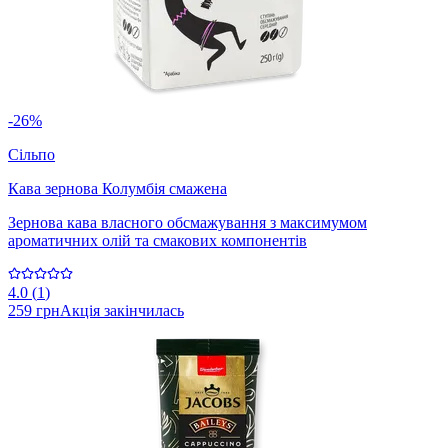
-26%
Сільпо
Кава зернова Колумбія смажена
Зернова кава власного обсмажування з максимумом
ароматичних олій та смакових компонентів
4.0
(
1
)
259 грн
Акція закінчилась