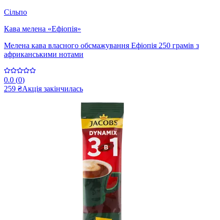
Сільпо
Кава мелена «Ефіопія»
Мелена кава власного обсмажування Ефіопія 250 грамів з
африканськими нотами
0.0
(
0
)
259 ₴
Акція закінчилась