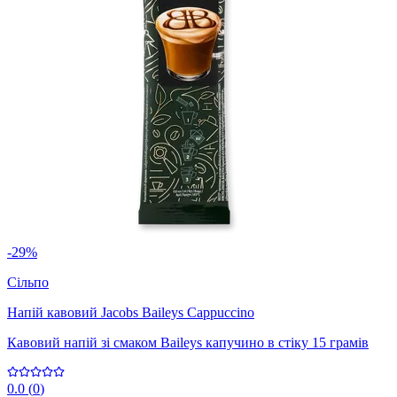
-29%
Сільпо
Напій кавовий Jacobs Baileys Cappuccino
Кавовий напій зі смаком Baileys капучино в стіку 15 грамів
0.0
(
0
)